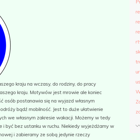
P
r
r
r
r
s
t
u
us
szego kraju na wczasy, do rodziny, do pracy
W
naszego kraju. Motywów jest mrowie ale koniec
ść osób postanawia się na wyjazd własnym
Z
róży bądź mobilność. Jest to duże ułatwienie
z
ych we własnym zakresie wakacji. Możemy w tedy
ie i być bez ustanku w ruchu. Niekiedy wyjeżdżamy w
nowej i zabieramy ze sobą jedynie rzeczy