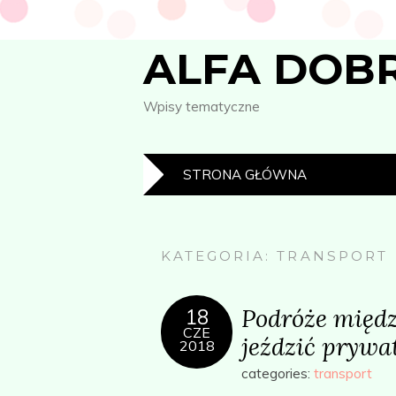
ALFA DOB
Wpisy tematyczne
STRONA GŁÓWNA
KATEGORIA:
TRANSPORT
Podróże międ
18
CZE
jeździć pryw
2018
categories:
transport