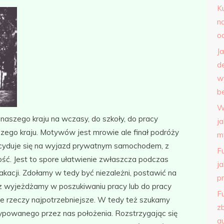
K
n
o
J
d
w
b
W
naszego kraju na wczasy, do szkoły, do pracy
j
szego kraju. Motywów jest mrowie ale finał podróży
m
ecyduje się na wyjazd prywatnym samochodem, z
F
ść. Jest to spore ułatwienie zwłaszcza podczas
j
acji. Zdołamy w tedy być niezależni, postawić na
p
raz wyjeżdżamy w poszukiwaniu pracy lub do pracy
F
ie rzeczy najpotrzebniejsze. W tedy też szukamy
z
powanego przez nas położenia. Rozstrzygając się
a