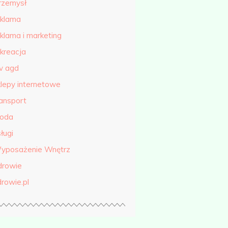
rzemysł
eklama
eklama i marketing
ekreacja
tv agd
klepy internetowe
ransport
roda
ługi
yposażenie Wnętrz
drowie
drowie.pl