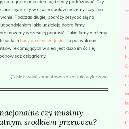
ę na to jakim pojazdem będziemy podróżować. Czy
technicznym, czy w czasie upałów możemy liczyć na
ewanie. Podczas długiej podróży przydać się na
udogodnieniem jakie udzielają dobre firmy
 które możemy wcześniej poprosić. Takie firmy możemy
B
ch hasłach
busy do niemiec Jasło
. To pozwoli nam
b
ków reklamujących w sieci jest dużo im ściślej
 odpowiedź osiągniemy.
b
D
d
Możliwość komentowania
została wyłączona
e
in
ku
rnacjonalne czy musimy
m
atnym środkiem przewozu?
p