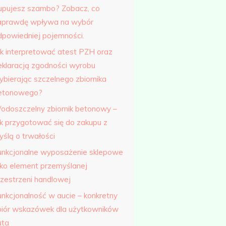
upujesz szambo? Zobacz, co
aprawdę wpływa na wybór
dpowiedniej pojemności.
ak interpretować atest PZH oraz
eklaracją zgodności wyrobu
ybierając szczelnego zbiornika
etonowego?
odoszczelny zbiornik betonowy –
ak przygotować się do zakupu z
yślą o trwałości
unkcjonalne wyposażenie sklepowe
ako element przemyślanej
rzestrzeni handlowej
unkcjonalność w aucie – konkretny
biór wskazówek dla użytkowników
uta