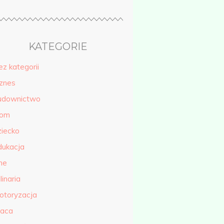
KATEGORIE
ez kategorii
iznes
udownictwo
om
ziecko
dukacja
ne
linaria
otoryzacja
raca