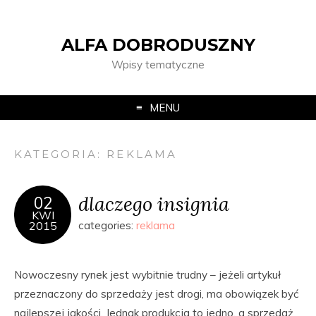
ALFA DOBRODUSZNY
Wpisy tematyczne
MENU
KATEGORIA:
REKLAMA
dlaczego insignia
02
KWI
2015
categories:
reklama
Nowoczesny rynek jest wybitnie trudny – jeżeli artykuł
przeznaczony do sprzedaży jest drogi, ma obowiązek być
najlepszej jakości. Jednak produkcja to jedno, a sprzedaż