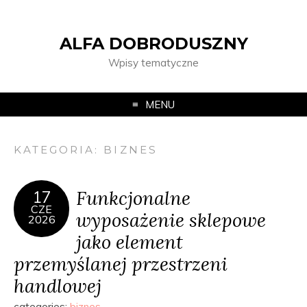
ALFA DOBRODUSZNY
Wpisy tematyczne
MENU
KATEGORIA:
BIZNES
Funkcjonalne
17
CZE
wyposażenie sklepowe
2026
jako element
przemyślanej przestrzeni
handlowej
categories:
biznes