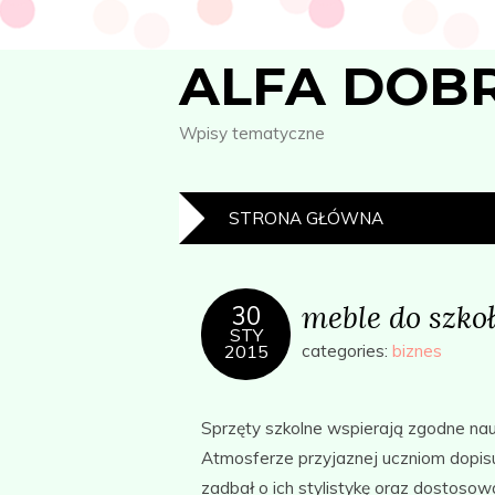
ALFA DOB
Wpisy tematyczne
STRONA GŁÓWNA
meble do szko
30
STY
2015
categories:
biznes
Sprzęty szkolne wspierają zgodne na
Atmosferze przyjaznej uczniom dopis
zadbał o ich stylistykę oraz dostoso