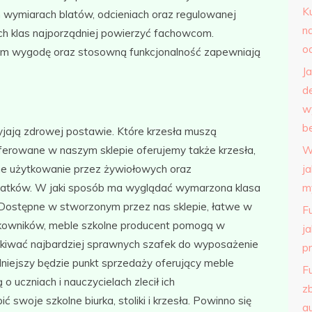
K
 wymiarach blatów, odcieniach oraz regulowanej
n
h klas najporządniej powierzyć fachowcom.
o
m wygodę oraz stosowną funkcjonalność zapewniają
J
d
w
b
yjają zdrowej postawie. Które krzesła muszą
ferowane w naszym sklepie oferujemy także krzesła,
W
ne użytkowanie przez żywiołowych oraz
j
tolatków. W jaki sposób ma wyglądać wymarzona klasa
m
 Dostępne w stworzonym przez nas sklepie, łatwe w
F
tkowników, meble szkolne producent pomogą w
j
zukiwać najbardziej sprawnych szafek do wyposażenie
p
iejszy będzie punkt sprzedaży oferujący meble
F
o uczniach i nauczycielach zlecił ich
z
 swoje szkolne biurka, stoliki i krzesła. Powinno się
a