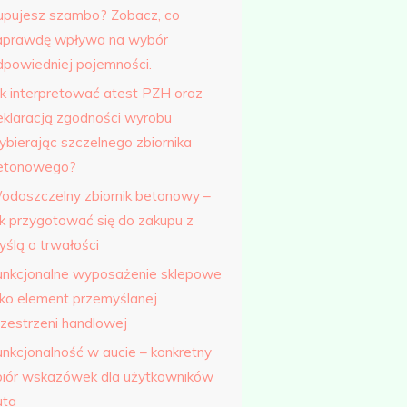
upujesz szambo? Zobacz, co
aprawdę wpływa na wybór
dpowiedniej pojemności.
ak interpretować atest PZH oraz
eklaracją zgodności wyrobu
ybierając szczelnego zbiornika
etonowego?
odoszczelny zbiornik betonowy –
ak przygotować się do zakupu z
yślą o trwałości
unkcjonalne wyposażenie sklepowe
ako element przemyślanej
rzestrzeni handlowej
unkcjonalność w aucie – konkretny
biór wskazówek dla użytkowników
uta