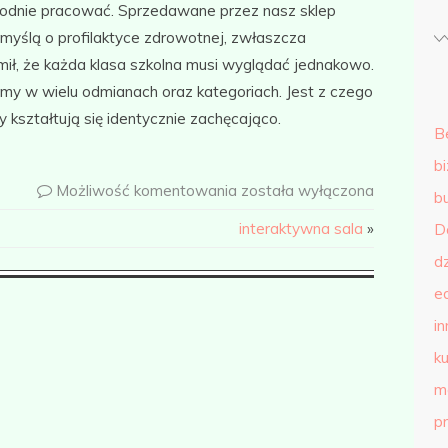
ygodnie pracować. Sprzedawane przez nasz sklep
myślą o profilaktyce zdrowotnej, zwłaszcza
ajmił, że każda klasa szkolna musi wyglądać jednakowo.
my w wielu odmianach oraz kategoriach. Jest z czego
y kształtują się identycznie zachęcająco.
B
b
Możliwość komentowania
została wyłączona
b
interaktywna sala
»
D
d
e
in
ku
m
p