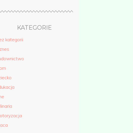
KATEGORIE
ez kategorii
iznes
udownictwo
om
ziecko
dukacja
ne
linaria
otoryzacja
raca