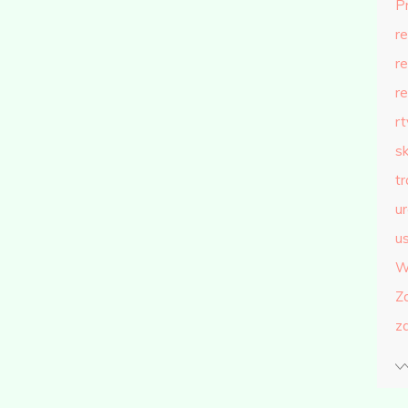
P
r
r
r
r
s
t
u
us
W
Z
z