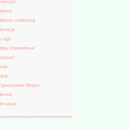
rzemysł
eklama
eklama i marketing
ekreacja
tv agd
klepy internetowe
ransport
roda
ługi
yposażenie Wnętrz
drowie
drowie.pl