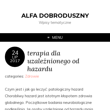
ALFA DOBRODUSZNY
Wpisy tematyczne
MENU
terapia dla
24
LIP
uzależnionego od
2017
hazardu
categories:
Zdrowie
Czym jest i jak go leczyć: patologiczny hazard
Chorobliwy hazard jest istotnym kłopotem zdrowia
globalnego. Początkowe badania neurobiologiczne
podkreślają, że osoby uzależnione od hazardu mają