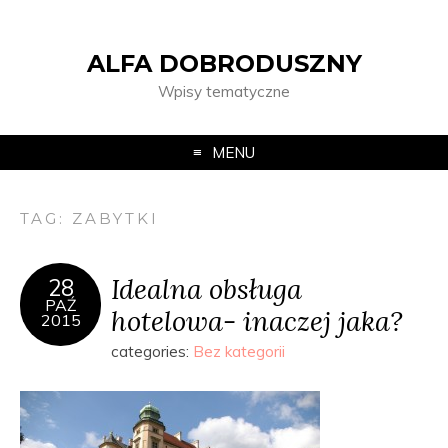
ALFA DOBRODUSZNY
Wpisy tematyczne
MENU
TAG:
ZABYTKI
Idealna obsługa
28
PAŹ
hotelowa- inaczej jaka?
2015
categories:
Bez kategorii