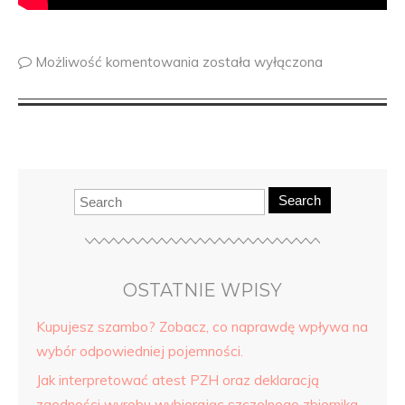
Możliwość komentowania
została wyłączona
Search
OSTATNIE WPISY
Kupujesz szambo? Zobacz, co naprawdę wpływa na
wybór odpowiedniej pojemności.
Jak interpretować atest PZH oraz deklaracją
zgodności wyrobu wybierając szczelnego zbiornika