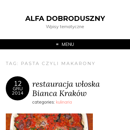
ALFA DOBRODUSZNY
Wpisy tematyczne
MENU
TAG:
PASTA CZYLI MAKARONY
restauracja włoska
12
GRU
Bianca Kraków
2014
categories:
kulinaria