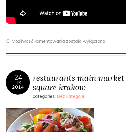
Możliwość komentowania
została wyłączona
restaurants main market
24
LIS
square krakow
2014
categories:
Bez kategorii