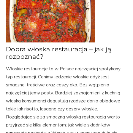
Dobra włoska restauracja – jak ją
rozpoznać?
Włoskie restauracje to w Polsce najczęsciej spotykany
typ restauracji. Cenimy jedzenie włoskie gdyż jest
smaczne, treściwe oraz ceszy oko. Bez wątpienia
najczęściej jemy pasty. Bardziej zaznajomieni z kuchnią
włoską konsumenci degustują rzadsze dania obiadowe
takie jak risotto, lasagne czy desery włoskie.
Rozglądając się za smaczną włoską restauracją warto
przyjrzeć się kilku elementom: jak wiele składników
naprawdę pochodzi z Włoch, czy w menu znajdują się