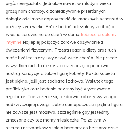
pięćdziesięciolatki. Jednakże nawet w młodym wieku
grożą nam choroby, a zaniedbywanie przeróżnych
dolegliwości może doprowadzić do znacznych schorzeń w
późniejszym wieku. Prócz badań należałoby zadbać o
własne zdrowie na co dzień w domu.
kobiece problemy
intymne
Najlepiej połączyć zdrowe odżywianie z
ćwiczeniami fizycznymi. Przestrzeganie diety oraz ruch
może być leczniczy i wyleczyć wiele chorób. Ale przede
wszystkim ruch to rozkosz oraz znacząco poprawia
nastrój, kondycje a także figurę kobiety. Każda kobieta
jest piękna, jeśli jest zadbana i zdrowa. Wskutek tego
profilaktyka oraz badania powinny być wykonywane
regularnie. Troszczenie się o zdrowie kobiety wysmaga
nadzwyczajnej uwagi. Dobre samopoczucie i piękna figura
nie zawsze jest możliwa, szczególnie gdy jesteśmy
zmęczone czy też mamy miesiączkę. Po za tym w
szeregu przypadków szaleją hormony co bezsprzecznie