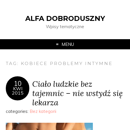
ALFA DOBRODUSZNY
Wpisy tematyczne
MENU
TAG:
KOBIECE PROBLEMY INTYMNE
Ciało ludzkie bez
10
KWI
tajemnic – nie wstydź się
2015
lekarza
categories:
Bez kategorii