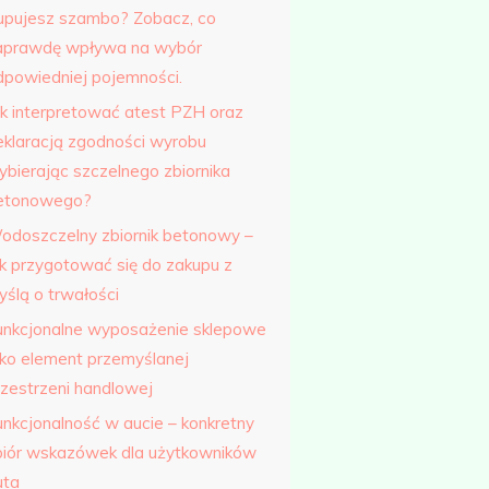
upujesz szambo? Zobacz, co
aprawdę wpływa na wybór
dpowiedniej pojemności.
ak interpretować atest PZH oraz
eklaracją zgodności wyrobu
ybierając szczelnego zbiornika
etonowego?
odoszczelny zbiornik betonowy –
ak przygotować się do zakupu z
yślą o trwałości
unkcjonalne wyposażenie sklepowe
ako element przemyślanej
rzestrzeni handlowej
unkcjonalność w aucie – konkretny
biór wskazówek dla użytkowników
uta