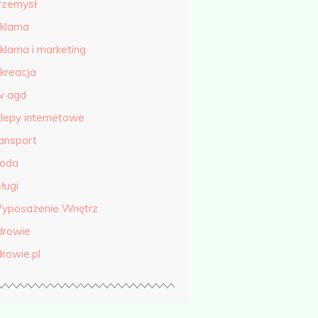
rzemysł
eklama
eklama i marketing
ekreacja
tv agd
klepy internetowe
ransport
roda
ługi
yposażenie Wnętrz
drowie
drowie.pl