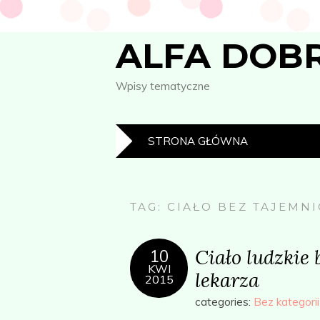
ALFA DOB
Wpisy tematyczne
STRONA GŁÓWNA
TAG:
CIAŁO BEZ TAJEMNI
Ciało ludzkie 
10
KWI
lekarza
2015
categories:
Bez kategorii