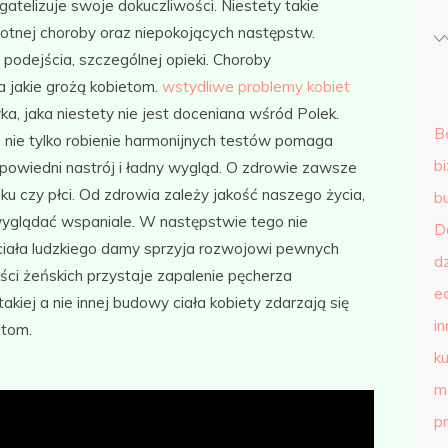
gatelizuje swoje dokuczliwości. Niestety takie
tnej choroby oraz niepokojących następstw.
odejścia, szczególnej opieki. Choroby
a jakie grożą kobietom.
wstydliwe problemy kobiet
ka, jaka niestety nie jest doceniana wśród Polek.
B
, nie tylko robienie harmonijnych testów pomaga
b
powiedni nastrój i ładny wygląd. O zdrowie zawsze
ku czy płci. Od zdrowia zależy jakość naszego życia,
b
 wyglądać wspaniale. W następstwie tego nie
D
iała ludzkiego damy sprzyja rozwojowi pewnych
d
ści żeńskich przystaje zapalenie pęcherza
e
iej a nie innej budowy ciała kobiety zdarzają się
in
etom.
ku
m
p