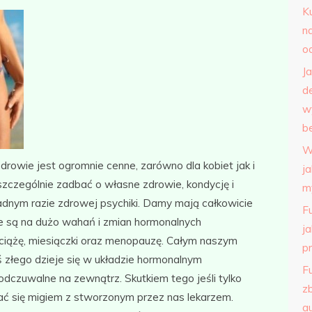
K
n
o
J
d
w
b
W
zdrowie jest ogromnie cenne, zarówno dla kobiet jak i
j
zczególnie zadbać o własne zdrowie, kondycję i
m
adnym razie zdrowej psychiki. Damy mają całkowicie
F
e są na dużo wahań i zmian hormonalnych
j
ciążę, miesiączki oraz menopauzę. Całym naszym
p
oś złego dzieje się w układzie hormonalnym
F
odczuwalne na zewnątrz. Skutkiem tego jeśli tylko
z
ać się migiem z stworzonym przez nas lekarzem.
a