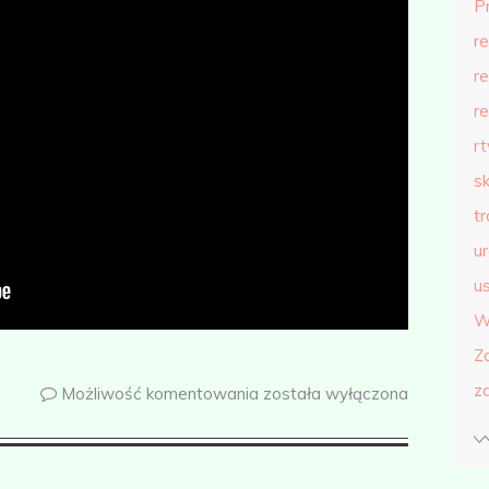
P
r
r
r
r
s
t
u
us
W
Z
z
Możliwość komentowania
została wyłączona