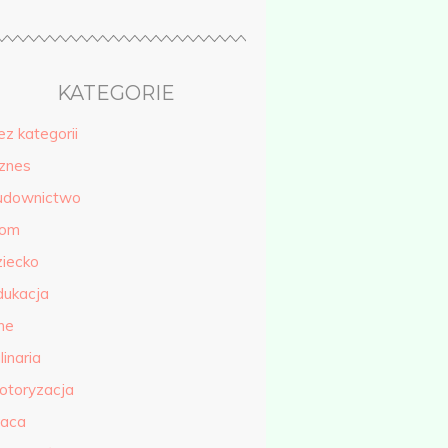
KATEGORIE
ez kategorii
iznes
udownictwo
om
ziecko
dukacja
ne
linaria
otoryzacja
raca