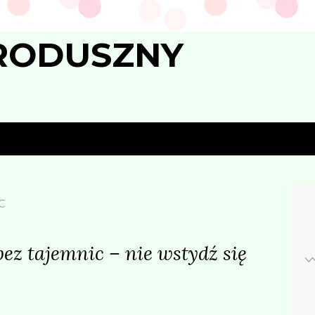
RODUSZNY
C
bez tajemnic – nie wstydź się