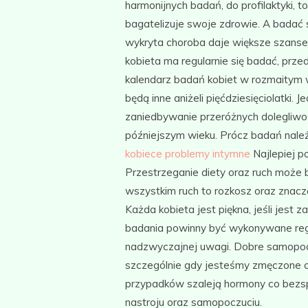
harmonijnych badań, do profilaktyki,
bagatelizuje swoje zdrowie. A badać 
wykryta choroba daje większe szanse
kobieta ma regularnie się badać, przed
kalendarz badań kobiet w rozmaitym w
będą inne aniżeli pięćdziesięciolatki
zaniedbywanie przeróżnych dolegliw
późniejszym wieku. Prócz badań nale
kobiece problemy intymne
Najlepiej p
Przestrzeganie diety oraz ruch może b
wszystkim ruch to rozkosz oraz znaczą
Każda kobieta jest piękna, jeśli jest 
badania powinny być wykonywane regu
nadzwyczajnej uwagi. Dobre samopoczu
szczególnie gdy jesteśmy zmęczone 
przypadków szaleją hormony co bezsp
nastroju oraz samopoczuciu.