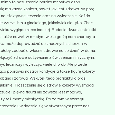
 to mimo to bezustannie bardzo mnóstwo osób
się ma każda kobieta, nawet jak jest zdrowa. W porę
 na efektywne leczenie oraz na wyleczenie. Każda
e wszystkim u ginekologa, jakkolwiek nie tylko. Choć
ieku wygląda nieco inaczej. Badania dwudziestolatki
. Jednakże nawet w młodym wieku grożą nam choroby, a
ości może doprowadzić do znacznych schorzeń w
żałoby zadbać o własne zdrowie na co dzień w domu.
ołączyć zdrowe odżywianie z ćwiczeniami fizycznymi.
yć leczniczy i wyleczyć wiele chorób. Ale przede
co poprawia nastrój, kondycje a także figurę kobiety.
zadbana i zdrowa. Wskutek tego profilaktyka oraz
larnie. Troszczenie się o zdrowie kobiety wysmaga
cie i piękna figura nie zawsze jest możliwa,
czy też mamy miesiączkę. Po za tym w szeregu
rzecznie uwidocznia się w stworzonym przez nas