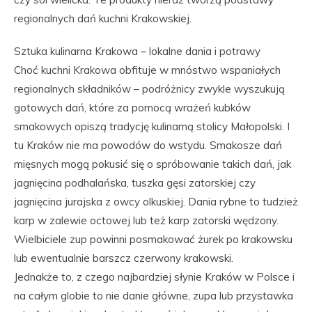
regionalnych dań kuchni Krakowskiej.
Sztuka kulinarna Krakowa – lokalne dania i potrawy
Choć kuchni Krakowa obfituje w mnóstwo wspaniałych
regionalnych składników – podróżnicy zwykle wyszukują
gotowych dań, które za pomocą wrażeń kubków
smakowych opiszą tradycję kulinarną stolicy Małopolski. I
tu Kraków nie ma powodów do wstydu. Smakosze dań
mięsnych mogą pokusić się o spróbowanie takich dań, jak
jagnięcina podhalańska, tuszka gęsi zatorskiej czy
jagnięcina jurajska z owcy olkuskiej. Dania rybne to tudzież
karp w zalewie octowej lub też karp zatorski wędzony.
Wielbiciele zup powinni posmakować żurek po krakowsku
lub ewentualnie barszcz czerwony krakowski.
Jednakże to, z czego najbardziej słynie Kraków w Polsce i
na całym globie to nie danie główne, zupa lub przystawka