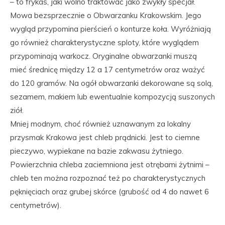
– to frykas, jaki wolno traktować jako zwykły specjał.
Mowa bezsprzecznie o Obwarzanku Krakowskim. Jego
wygląd przypomina pierścień o konturze koła. Wyróżniają
go również charakterystyczne sploty, które wyglądem
przypominają warkocz. Oryginalne obwarzanki muszą
mieć średnicę między 12 a 17 centymetrów oraz ważyć
do 120 gramów. Na ogół obwarzanki dekorowane są solą,
sezamem, makiem lub ewentualnie kompozycją suszonych
ziół.
Mniej modnym, choć również uznawanym za lokalny
przysmak Krakowa jest chleb prądnicki. Jest to ciemne
pieczywo, wypiekane na bazie zakwasu żytniego.
Powierzchnia chleba zaciemniona jest otrębami żytnimi –
chleb ten można rozpoznać też po charakterystycznych
pęknięciach oraz grubej skórce (grubość od 4 do nawet 6
centymetrów).