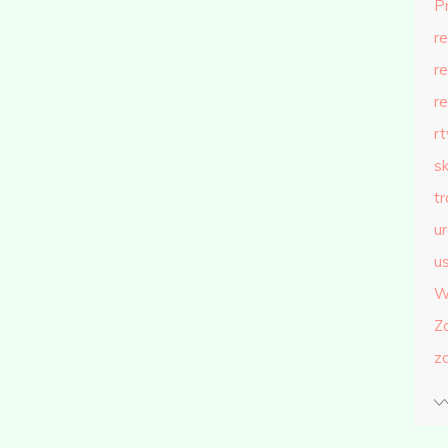
P
r
r
r
r
s
t
u
us
W
Z
z