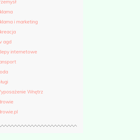
rzemysł
eklama
eklama i marketing
ekreacja
tv agd
klepy internetowe
ransport
roda
ługi
yposażenie Wnętrz
drowie
drowie.pl