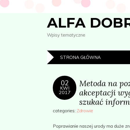
ALFA DOB
Wpisy tematyczne
STRONA GŁÓWNA
Metoda na poz
02
KWI
akceptacji wy
2017
szukać informa
categories:
Zdrowie
Poprawianie naszej urody ma duże zn