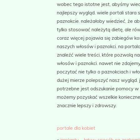
wobec tego istotne jest, abyśmy wied
najlepszy wygląd. wiele portali stara 
paznokcie. należałoby wiedzieć, że a
tylko stosować należytą dietę, ale ró
coraz więcej pojawia się zabiegów k
naszych włosów i paznokci. na porta
znaleźć wiele treści, które pozwolą n
włosów i paznokci. nawet nie zdajem
poczytać nie tylko o paznokciach i 
dużej mierze polepszyć nasz wygląd. j
potrzebne jest odszukanie pomocy w t
możemy pozyskać wszelkie konieczne 
znacznie lepszy i zdrowszy.
portale dla kobiet
«
implanty – łatwy sposób na znakomit