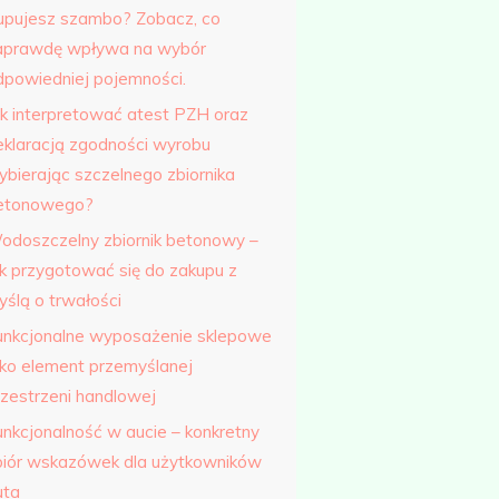
upujesz szambo? Zobacz, co
aprawdę wpływa na wybór
dpowiedniej pojemności.
ak interpretować atest PZH oraz
eklaracją zgodności wyrobu
ybierając szczelnego zbiornika
etonowego?
odoszczelny zbiornik betonowy –
ak przygotować się do zakupu z
yślą o trwałości
unkcjonalne wyposażenie sklepowe
ako element przemyślanej
rzestrzeni handlowej
unkcjonalność w aucie – konkretny
biór wskazówek dla użytkowników
uta