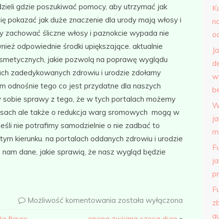
zieli gdzie poszukiwać pomocy, aby utrzymać jak
K
się pokazać jak duże znaczenie dla urody mają włosy i
n
by zachować śliczne włosy i paznokcie wypada nie
o
wnież odpowiednie środki upiększające. aktualnie
J
osmetycznych, jakie pozwolą na poprawę wyglądu
d
lach zadedykowanych zdrowiu i urodzie zdołamy
w
am odnośnie tego co jest przydatne dla naszych
b
y sobie sprawy z tego, że w tych portalach możemy
W
włosach ale także o redukcja warg sromowych mogą w
j
eśli nie potrafimy samodzielnie o nie zadbać to
m
ym kierunku. na portalach oddanych zdrowiu i urodzie
F
nam dane, jakie sprawią, że nasz wygląd będzie
j
p
F
Możliwość komentowania
została wyłączona
z
a
ą figurę
opona zwijana szosa duro
»