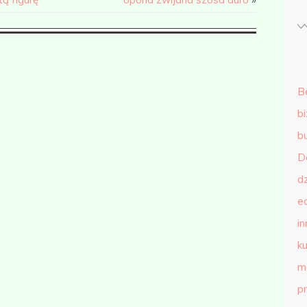
B
b
b
D
d
e
in
ku
m
p