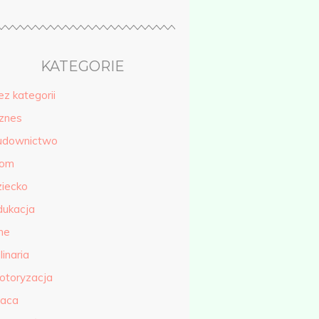
KATEGORIE
ez kategorii
iznes
udownictwo
om
ziecko
dukacja
ne
linaria
otoryzacja
raca